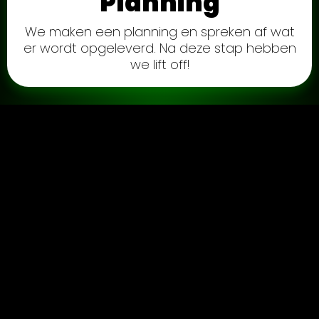
Planning
We maken een planning en spreken af wat
er wordt opgeleverd. Na deze stap hebben
we lift off!
Ontwerp
We bedenken hoe alles er uit gaat zien en
gaat werken. Dit checken we nog met jou
voor we de volgende stap in gaan.